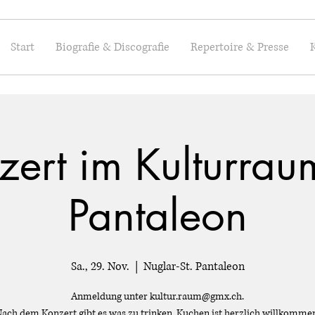
Start
Biografie & Discografie
Repertoire & Presse
zert im Kulturraum
Pantaleon
Sa., 29. Nov.
  |  
Nuglar-St. Pantaleon
Anmeldung unter kultur.raum@gmx.ch.
ach dem Konzert gibt es was zu trinken, Kuchen ist herzlich willkomme