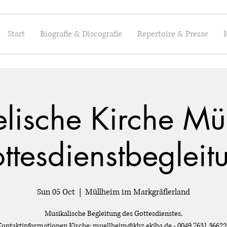
Start
Biografie & Discografie
Repertoire & Presse
lische Kirche Mül
ttesdienstbegleit
Sun 05 Oct
  |  
Müllheim im Markgräflerland
Musikalische Begleitung des Gottesdienstes.
Kontaktinformationen Kirche: muellheim@kbz.ekiba.de - 0049 7631 36622