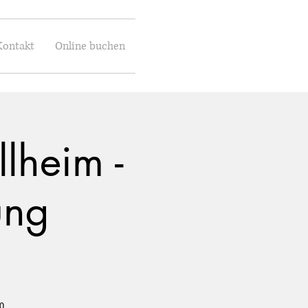
Kontakt
Online buchen
lheim -
ung
0