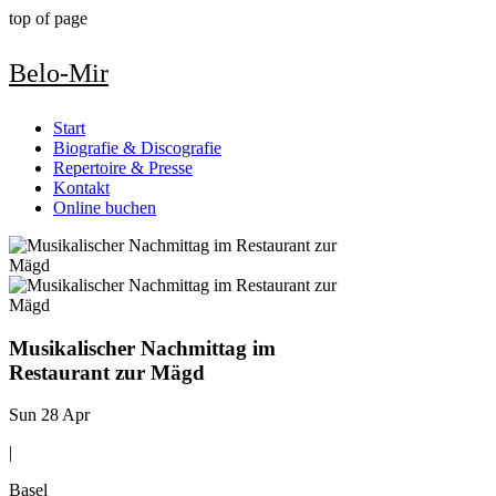
top of page
Belo-Mir
Start
Biografie & Discografie
Repertoire & Presse
Kontakt
Online buchen
Musikalischer Nachmittag im
Restaurant zur Mägd
Sun 28 Apr
|
Basel